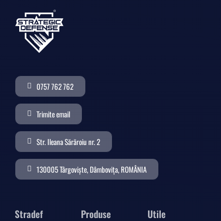
0757 762 762
Trimite email
Str. Ileana Sărăroiu nr. 2
130005 Târgoviște, Dâmbovița, ROMÂNIA
Stradef
Produse
Utile