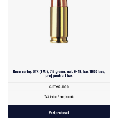
Geco cartuș DTX (FMJ), 7.5 grame, cal. 9×19, bax 1000 buc,
preț pentru 1 bax
G-DTX97-1000
TVA inclus / preț bucată
Vezi produsul