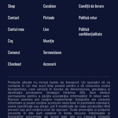
Shop
Carabine
Condiții de livrare
Contact
Pistoale
Politică retur
Contul meu
Lise
Politică
confidențialitate
Coș
Muniție
Comenzi
Termoviziune
Checkout
Accesorii
Prețurile afișate nu includ taxele de transport. Un operator vă va
contacta în cel mai scurt timp posibil pentru a vă comunica costul
transportului, care variază în funcție de dimensiunea, greutatea și
destinația produselor. Strategic Defense SRL face eforturi
permanente pentru a păstra acurateţea informaţiilor în siteul web.
Rareori acestea pot conţine inadvertenţe: fotografia are caracter
informativ şi poate conţine accesorii neincluse în pachetele standard,
unele specificaţii sau preţul, pot fi modificate de catre producător fără
preaviz sau pot conţine erori de operare. Toate promoţiile și prețurile
prezente în site sunt valabile în limita stocului. Informațiile și
fotografiile prezentate pe acest web site nu creează obligații