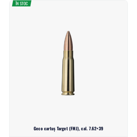
ÎN STOC
Geco cartuș Target (FMJ), cal. 7.62×39