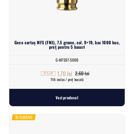
Geco cartuș MFS (FMJ), 7.5 grame, cal. 9×19, bax 1000 buc,
preț pentru 5 baxuri
G-MFS97-5000
1,70
lei
2,60
lei
35% Off
Prețul
Prețul
TVA inclus / preț bucată
inițial
curent
a
este:
Vezi produsul
fost:
1,70 lei.
2,60 lei.
ÎN CURÂND