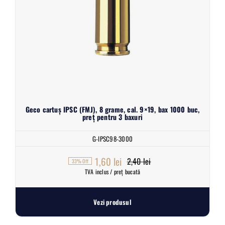
Geco cartuș IPSC (FMJ), 8 grame, cal. 9×19, bax 1000 buc,
preț pentru 3 baxuri
G-IPSC98-3000
1,60
lei
2,40
lei
33% Off
Prețul
Prețul
TVA inclus / preț bucată
inițial
curent
a
este:
Vezi produsul
fost:
1,60 lei.
2,40 lei.