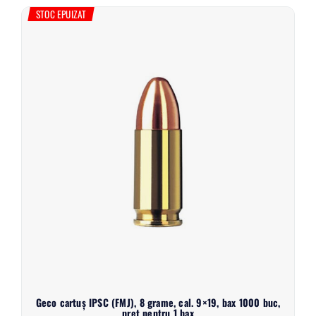
STOC EPUIZAT
Geco cartuș IPSC (FMJ), 8 grame, cal. 9×19, bax 1000 buc,
preț pentru 1 bax