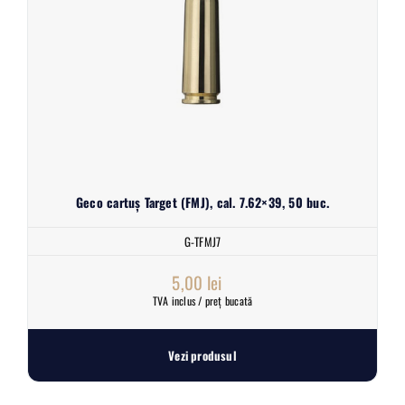
Geco cartuș Target (FMJ), cal. 7.62×39, 50 buc.
G-TFMJ7
5,00
lei
TVA inclus / preț bucată
Vezi produsul