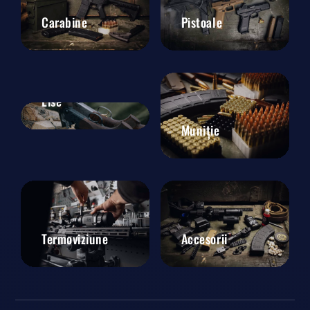
Carabine
Pistoale
Lise
Muniție
Termoviziune
Accesorii