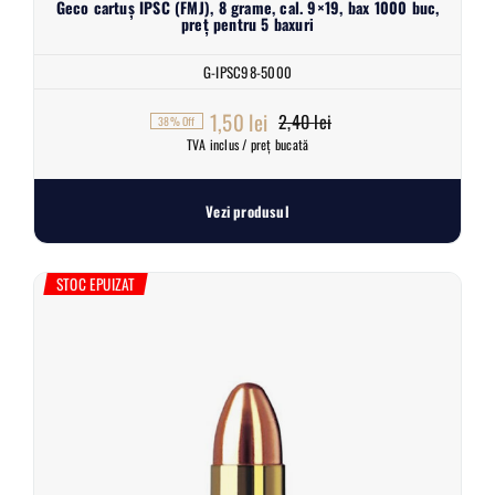
Geco cartuș IPSC (FMJ), 8 grame, cal. 9×19, bax 1000 buc,
preț pentru 5 baxuri
G-IPSC98-5000
1,50
lei
2,40
lei
38% Off
Prețul
Prețul
TVA inclus / preț bucată
inițial
curent
a
este:
Vezi produsul
fost:
1,50 lei.
2,40 lei.
STOC EPUIZAT