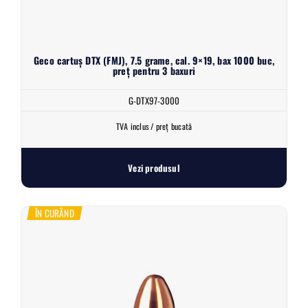
Geco cartuș DTX (FMJ), 7.5 grame, cal. 9×19, bax 1000 buc,
preț pentru 3 baxuri
G-DTX97-3000
TVA inclus / preț bucată
Vezi produsul
ÎN CURÂND