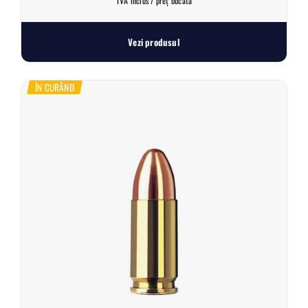
TVA inclus / preț bucată
Vezi produsul
ÎN CURÂND