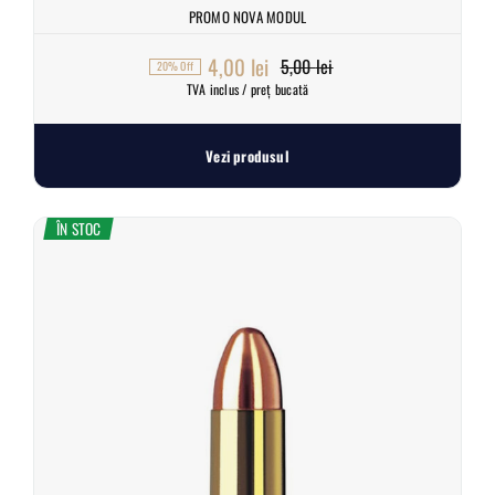
PROMO NOVA MODUL
4,00
lei
5,00
lei
20% Off
Prețul
Prețul
TVA inclus / preț bucată
inițial
curent
a
este:
Vezi produsul
fost:
4,00 lei.
5,00 lei.
ÎN STOC