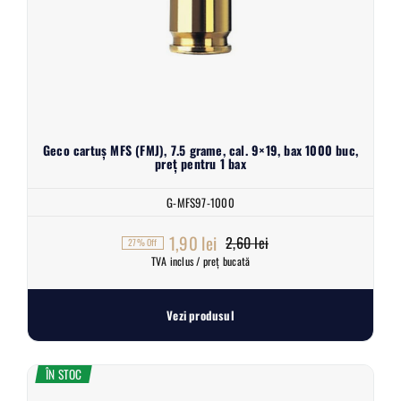
Geco cartuș MFS (FMJ), 7.5 grame, cal. 9×19, bax 1000 buc,
preț pentru 1 bax
G-MFS97-1000
1,90
lei
2,60
lei
27% Off
Prețul
Prețul
TVA inclus / preț bucată
inițial
curent
a
este:
Vezi produsul
fost:
1,90 lei.
2,60 lei.
ÎN STOC