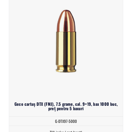
Geco cartuș DTX (FMJ), 7.5 grame, cal. 9×19, bax 1000 buc,
preț pentru 5 baxuri
G-DTX97-5000