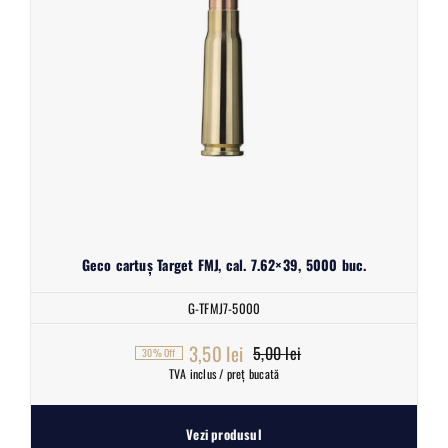
Geco cartuș Target FMJ, cal. 7.62×39, 5000 buc.
G-TFMJ7-5000
3,50
lei
5,00
lei
30% Off
Prețul
Prețul
TVA inclus / preț bucată
inițial
curent
a
este:
Vezi produsul