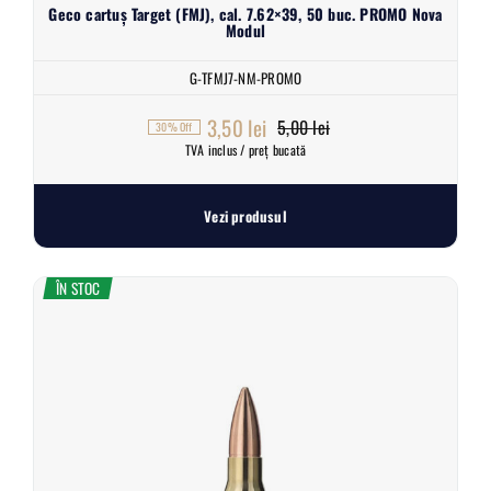
Geco cartuș Target (FMJ), cal. 7.62×39, 50 buc. PROMO Nova
Modul
G-TFMJ7-NM-PROMO
3,50
lei
5,00
lei
30% Off
Prețul
Prețul
TVA inclus / preț bucată
inițial
curent
a
este:
Vezi produsul
fost:
3,50 lei.
5,00 lei.
ÎN STOC