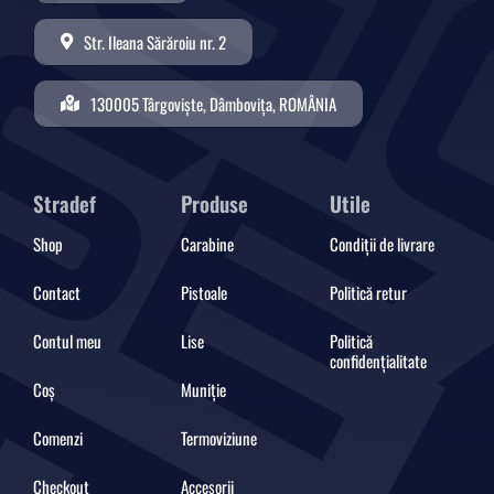
Str. Ileana Sărăroiu nr. 2
130005 Târgoviște, Dâmbovița, ROMÂNIA
Stradef
Produse
Utile
Shop
Carabine
Condiții de livrare
Contact
Pistoale
Politică retur
Contul meu
Lise
Politică
confidențialitate
Coș
Muniție
Comenzi
Termoviziune
Checkout
Accesorii