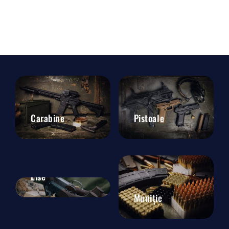
Carabine
Pistoale
Lise
Muniție