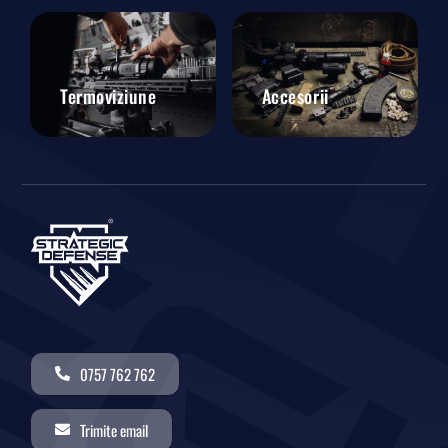
Termoviziune
Accesorii
0757 762 762
Trimite email