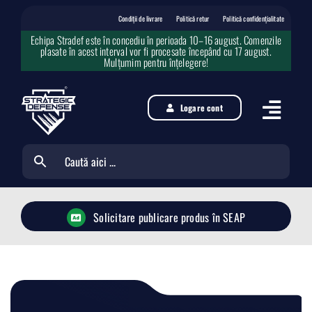
Skip
to
Condiții de livrare
Politică retur
Politică confidențialitate
content
Echipa Stradef este în concediu în perioada 10–16 august. Comenzile
plasate în acest interval vor fi procesate începând cu 17 august.
Mulțumim pentru înțelegere!
Logare cont
Solicitare publicare produs în SEAP