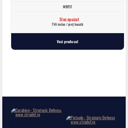
WBPJ7
Stoc epuizat
TVA inclus / preț bucată
Vezi produsul