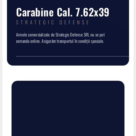
Muniție
Carabine Cal. 7.62x39
Termoviziune
STRATEGIC DEFENSE
Armele comercializate de Strategic Defense SRL nu se pot
Accesorii
comanda online. Asigurăm transportul în condiții speciale.
Predeținute
PRODUSE NOI
Promoții
Contact