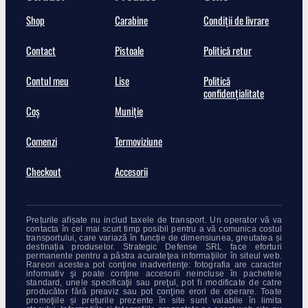
Shop
Carabine
Condiții de livrare
Contact
Pistoale
Politică retur
Contul meu
Lise
Politică
confidențialitate
Coș
Muniție
Comenzi
Termoviziune
Checkout
Accesorii
Prețurile afișate nu includ taxele de transport. Un operator vă va
contacta în cel mai scurt timp posibil pentru a vă comunica costul
transportului, care variază în funcție de dimensiunea, greutatea și
destinația produselor. Strategic Defense SRL face eforturi
permanente pentru a păstra acurateţea informaţiilor în siteul web.
Rareori acestea pot conţine inadvertenţe: fotografia are caracter
informativ şi poate conţine accesorii neincluse în pachetele
standard, unele specificaţii sau preţul, pot fi modificate de catre
producător fără preaviz sau pot conţine erori de operare. Toate
promoţiile și prețurile prezente în site sunt valabile în limita