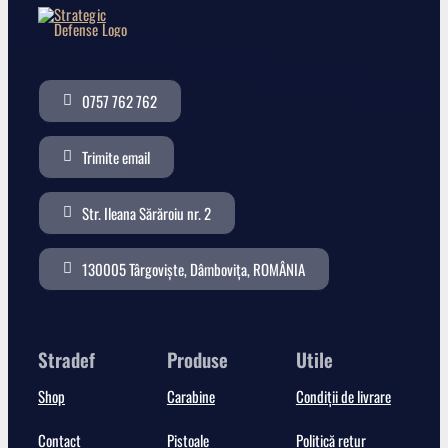
0757 762 762
Trimite email
Str. Ileana Sărăroiu nr. 2
130005 Târgoviște, Dâmbovița, ROMÂNIA
Stradef
Produse
Utile
Shop
Carabine
Condiții de livrare
Contact
Pistoale
Politică retur