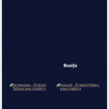
Muniție