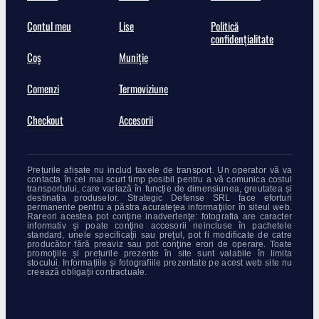
Contul meu
Lise
Politică
confidențialitate
Coș
Muniție
Comenzi
Termoviziune
Checkout
Accesorii
Prețurile afișate nu includ taxele de transport. Un operator vă va
contacta în cel mai scurt timp posibil pentru a vă comunica costul
transportului, care variază în funcție de dimensiunea, greutatea și
destinația produselor. Strategic Defense SRL face eforturi
permanente pentru a păstra acurateţea informaţiilor în siteul web.
Rareori acestea pot conţine inadvertenţe: fotografia are caracter
informativ şi poate conţine accesorii neincluse în pachetele
standard, unele specificaţii sau preţul, pot fi modificate de catre
producător fără preaviz sau pot conţine erori de operare. Toate
promoţiile și prețurile prezente în site sunt valabile în limita
stocului. Informațiile și fotografiile prezentate pe acest web site nu
creează obligații contractuale.