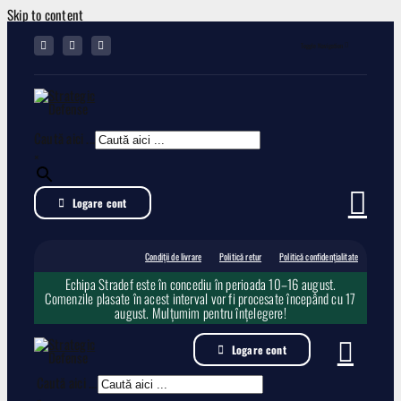
Skip to content
Toggle Navigation
Condiții de livrare
Caută aici ...
Politică retur
×
Logare cont
Politică confidențialitate
Condiții de livrare
Politică retur
Politică confidențialitate
Echipa Stradef este în concediu în perioada 10–16 august.
Comenzile plasate în acest interval vor fi procesate începând cu 17
august. Mulțumim pentru înțelegere!
Logare cont
Caută aici ...