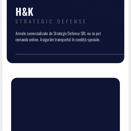
Muniție
H&K
Termoviziune
STRATEGIC DEFENSE
Armele comercializate de Strategic Defense SRL nu se pot
Accesorii
comanda online. Asigurăm transportul în condiții speciale.
Predeținute
PRODUSE NOI
Promoții
Contact