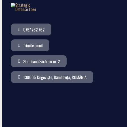
0757 762 762
Trimite email
Str. Ileana Sărăroiu nr. 2
130005 Târgoviște, Dâmbovița, ROMÂNIA