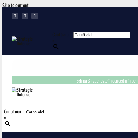
Skip to content
Caută aici ...
×
Echipa Stradef este în concediu în pe
Caută aici ...
×