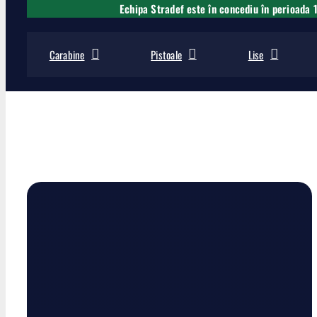
Echipa Stradef este în concediu în perioada 
Carabine
Pistoale
Lise