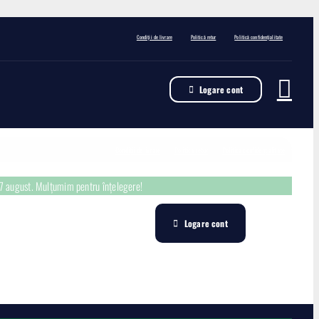
Condiții de livrare
Politică retur
Politică confidențialitate
Logare cont
Condiții de livrare
Politică retur
Politică confidențialitate
17 august. Mulțumim pentru înțelegere!
Logare cont