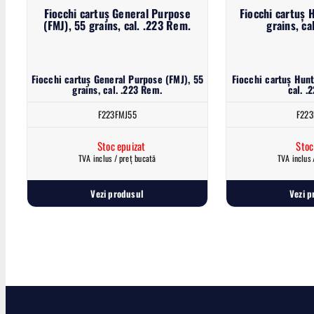
Fiocchi cartuș General Purpose
Fiocchi cartuș 
(FMJ), 55 grains, cal. .223 Rem.
grains, ca
Fiocchi cartuș General Purpose (FMJ), 55
Fiocchi cartuș Hunt
grains, cal. .223 Rem.
cal. .
F223FMJ55
F223
Stoc epuizat
Stoc
TVA inclus / preț bucată
TVA inclus 
Vezi produsul
Vezi p