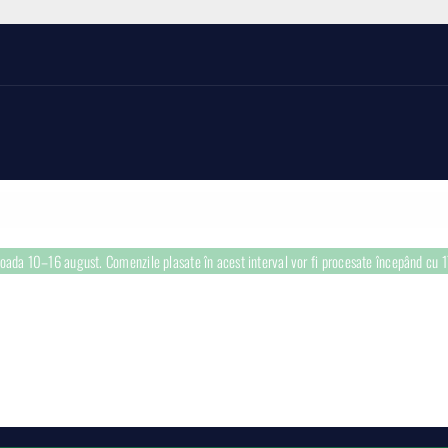
rioada 10–16 august. Comenzile plasate în acest interval vor fi procesate începând cu 