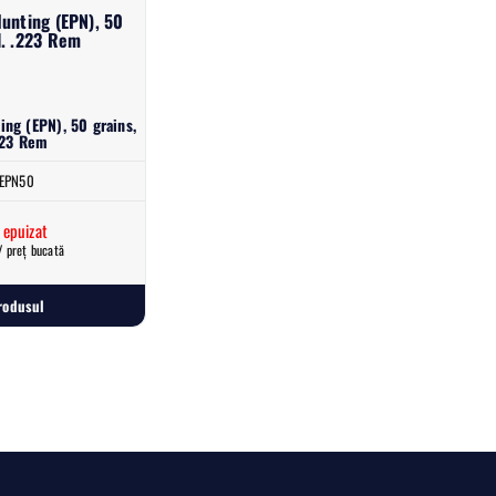
Hunting (EPN), 50
l. .223 Rem
ing (EPN), 50 grains,
223 Rem
EPN50
 epuizat
/ preț bucată
rodusul