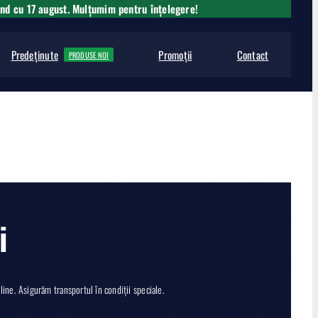
ând cu 17 august. Mulțumim pentru înțelegere!
Predeținute
Promoții
Contact
PRODUSE NOI
i
ne. Asigurăm transportul în condiții speciale.