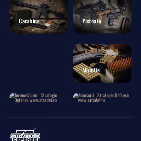
Carabine
Pistoale
Lise
Muniție
Termoviziune
Accesorii