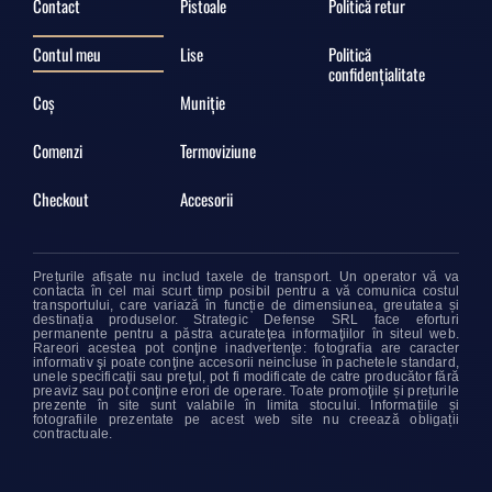
Contact
Pistoale
Politică retur
Contul meu
Lise
Politică
confidențialitate
Coș
Muniție
Comenzi
Termoviziune
Checkout
Accesorii
Prețurile afișate nu includ taxele de transport. Un operator vă va
contacta în cel mai scurt timp posibil pentru a vă comunica costul
transportului, care variază în funcție de dimensiunea, greutatea și
destinația produselor. Strategic Defense SRL face eforturi
permanente pentru a păstra acurateţea informaţiilor în siteul web.
Rareori acestea pot conţine inadvertenţe: fotografia are caracter
informativ şi poate conţine accesorii neincluse în pachetele standard,
unele specificaţii sau preţul, pot fi modificate de catre producător fără
preaviz sau pot conţine erori de operare. Toate promoţiile și prețurile
prezente în site sunt valabile în limita stocului. Informațiile și
fotografiile prezentate pe acest web site nu creează obligații
contractuale.