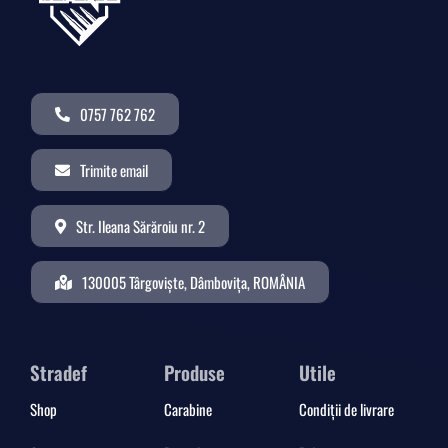
0757 762 762
Trimite email
Str. Ileana Sărăroiu nr. 2
130005 Târgoviște, Dâmbovița, ROMÂNIA
Stradef
Produse
Utile
Shop
Carabine
Condiții de livrare