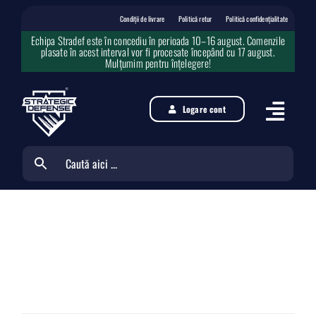
Skip
to
Condiții de livrare
Politică retur
Politică confidențialitate
content
Echipa Stradef este în concediu în perioada 10–16 august. Comenzile
plasate în acest interval vor fi procesate începând cu 17 august.
Mulțumim pentru înțelegere!
Logare cont
Autentificare