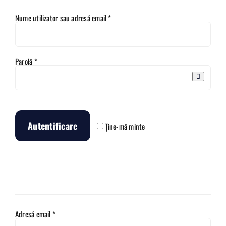
Obligatoriu
Nume utilizator sau adresă email
*
Obligatoriu
Parolă
*
Autentificare
Ține-mă minte
Înregistrare
Obligatoriu
Adresă email
*