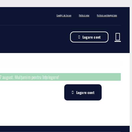
Condiții de livrare
Politică retur
Politică confidențialitate
Logare cont
Condiții de livrare
Politică retur
Politică confidențialitate
17 august. Mulțumim pentru înțelegere!
Logare cont