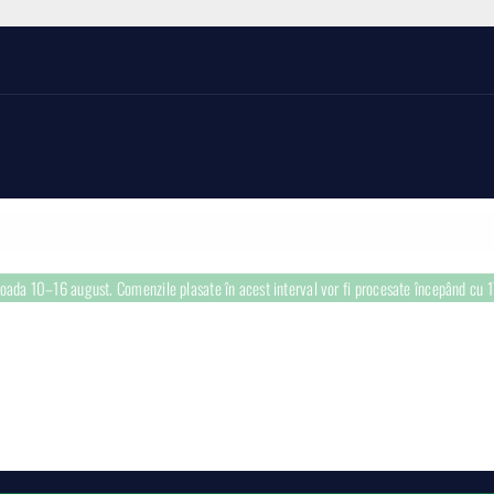
rioada 10–16 august. Comenzile plasate în acest interval vor fi procesate începând cu 