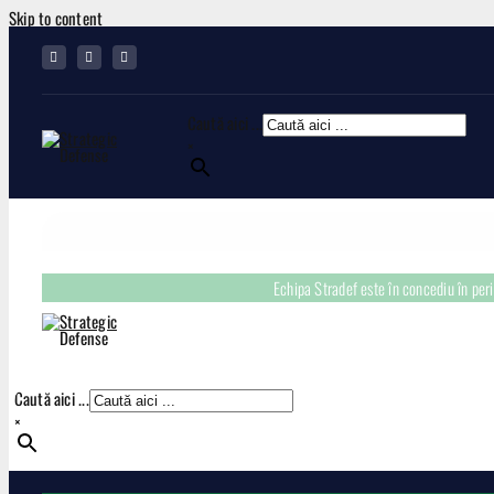
Skip to content
Caută aici ...
×
Echipa Stradef este în concediu în pe
Caută aici ...
×