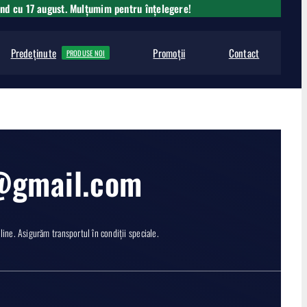
ând cu 17 august. Mulțumim pentru înțelegere!
Predeținute
Promoții
Contact
PRODUSE NOI
e@gmail.com
ne. Asigurăm transportul în condiții speciale.