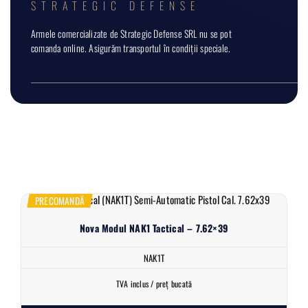
STRATEGIC DEFENSE
Armele comercializate de Strategic Defense SRL nu se pot
comanda online. Asigurăm transportul în condiții speciale.
PRECOMANDĂ
Nova Modul NAK1 Tactical – 7.62×39
NAK1T
TVA inclus / preț bucată