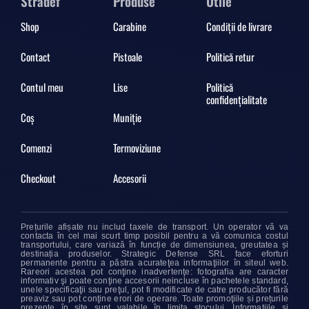
Stradef
Produse
Utile
Shop
Carabine
Condiții de livrare
Contact
Pistoale
Politică retur
Contul meu
Lise
Politică
confidențialitate
Coș
Muniție
Comenzi
Termoviziune
Checkout
Accesorii
Prețurile afișate nu includ taxele de transport. Un operator vă va
contacta în cel mai scurt timp posibil pentru a vă comunica costul
transportului, care variază în funcție de dimensiunea, greutatea și
destinația produselor. Strategic Defense SRL face eforturi
permanente pentru a păstra acurateţea informaţiilor în siteul web.
Rareori acestea pot conţine inadvertenţe: fotografia are caracter
informativ şi poate conţine accesorii neincluse în pachetele standard,
unele specificaţii sau preţul, pot fi modificate de catre producător fără
preaviz sau pot conţine erori de operare. Toate promoţiile și prețurile
prezente în site sunt valabile în limita stocului. Informațiile și