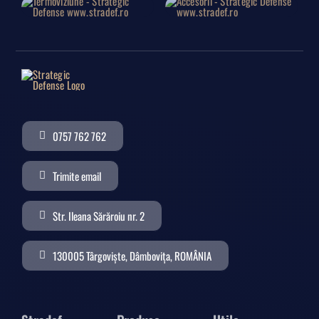
0757 762 762
Trimite email
Str. Ileana Sărăroiu nr. 2
130005 Târgoviște, Dâmbovița, ROMÂNIA