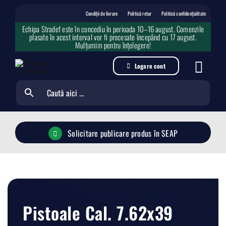
Skip
to
Condiții de livrare
Politică retur
Politică confidențialitate
content
Echipa Stradef este în concediu în perioada 10–16 august. Comenzile
plasate în acest interval vor fi procesate începând cu 17 august.
Mulțumim pentru înțelegere!
Logare cont
Solicitare publicare produs în SEAP
Pistoale Cal. 7.62x39