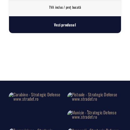
TVA inclus / preț bucată
Vezi produsul
Carabine
Pistoale
Lise
Muniție
Termoviziune
Accesorii