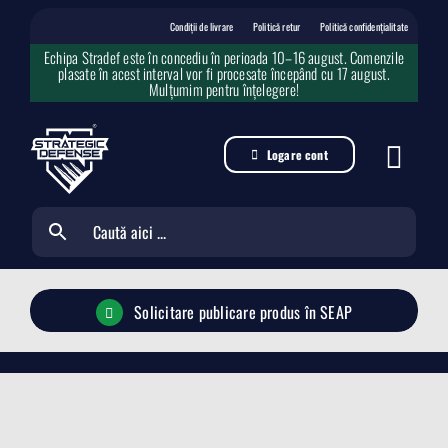
Skip
to
Condiții de livrare
Politică retur
Politică confidențialitate
content
Echipa Stradef este în concediu în perioada 10–16 august. Comenzile
plasate în acest interval vor fi procesate începând cu 17 august.
Mulțumim pentru înțelegere!
Logare cont
Solicitare publicare produs în SEAP