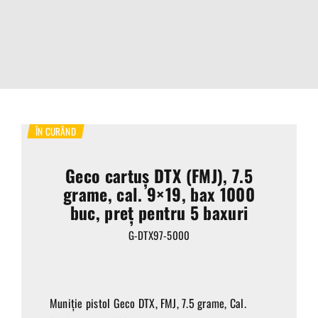
ÎN CURÂND
Geco cartuș DTX (FMJ), 7.5
grame, cal. 9×19, bax 1000
buc, preț pentru 5 baxuri
G-DTX97-5000
Muniție pistol Geco DTX, FMJ, 7.5 grame, Cal.