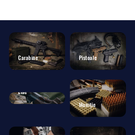
Carabine
Pistoale
Lise
Muniție