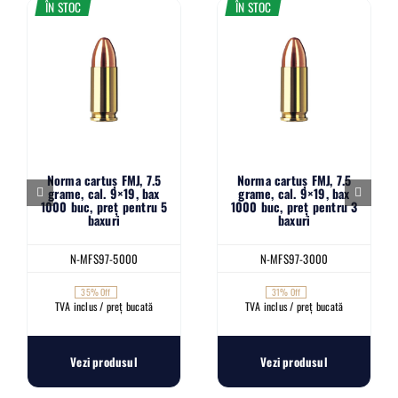
ÎN STOC
ÎN STOC
Norma cartuș FMJ, 7.5
Norma cartuș FMJ, 7.5
grame, cal. 9×19, bax
grame, cal. 9×19, bax
1000 buc, preț pentru 5
1000 buc, preț pentru 3
baxuri
baxuri
N-MFS97-5000
N-MFS97-3000
35% Off
31% Off
TVA inclus / preț bucată
TVA inclus / preț bucată
Vezi produsul
Vezi produsul