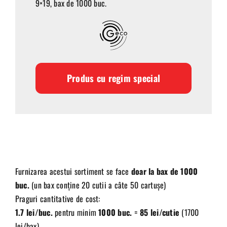
9×19, bax de 1000 buc.
Produs cu regim special
Furnizarea acestui sortiment se face
doar la bax de 1000
buc.
(un bax conține 20 cutii a câte 50 cartușe)
Praguri cantitative de cost:
1.7 lei/buc.
pentru minim
1000 buc.
=
85 lei/cutie
(1700
lei/bax)