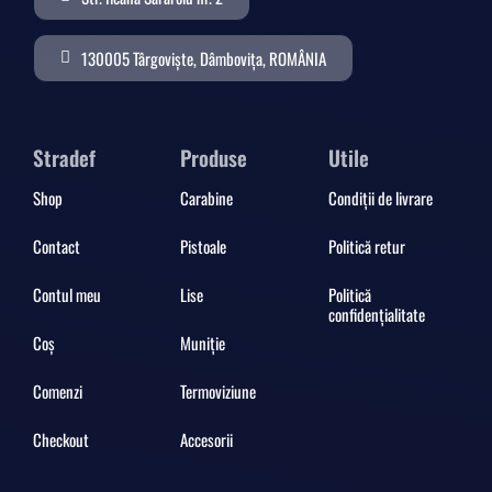
130005 Târgoviște, Dâmbovița, ROMÂNIA
Stradef
Produse
Utile
Shop
Carabine
Condiții de livrare
Contact
Pistoale
Politică retur
Contul meu
Lise
Politică
confidențialitate
Coș
Muniție
Comenzi
Termoviziune
Checkout
Accesorii