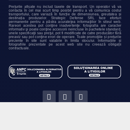
Prețurile afișate nu includ taxele de transport. Un operator vă va
contacta în cel mai scurt timp posibil pentru a vă comunica costul
transportului, care variază în funcție de dimensiunea, greutatea și
destinația produselor. Strategic Defense SRL face eforturi
permanente pentru a păstra acurateţea informaţiilor în siteul web.
Rareori acestea pot conţine inadvertenţe: fotografia are caracter
informativ şi poate conţine accesorii neincluse în pachetele standard,
unele specificaţii sau preţul, pot fi modificate de catre producător fără
preaviz sau pot conţine erori de operare. Toate promoţiile și prețurile
prezente în site sunt valabile în limita stocului. Informațiile și
fotografiile prezentate pe acest web site nu creează obligații
contractuale.
© COPYRIGHT 2022 - 2026 | TOATE DRETURILE REZERVATE | 02/06/2026 DATA
ULTIMEI ACTUALIZĂRI
STRATEGIC DEFENSE SRL | RO46934607 | J2022001628153 | TOATE PREȚURILE