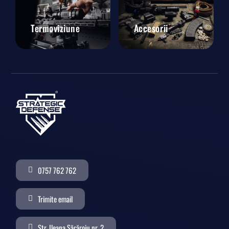
Termoviziune
Accesorii
0757 762 762
Trimite email
Str. Ileana Sărăroiu nr. 2