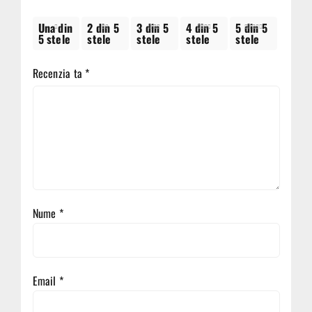
Una din
2 din 5
3 din 5
4 din 5
5 din 5
5 stele
stele
stele
stele
stele
Recenzia ta
*
Nume
*
Email
*