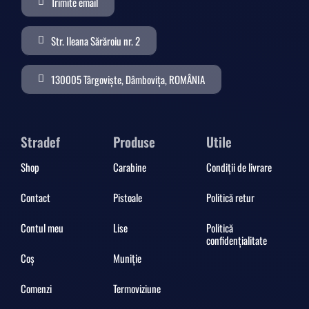
Trimite email
Str. Ileana Sărăroiu nr. 2
130005 Târgoviște, Dâmbovița, ROMÂNIA
Stradef
Produse
Utile
Shop
Carabine
Condiții de livrare
Contact
Pistoale
Politică retur
Contul meu
Lise
Politică
confidențialitate
Coș
Muniție
Comenzi
Termoviziune