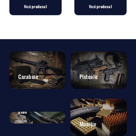
Vezi produsul
Vezi produsul
Carabine
Pistoale
Lise
Muniție