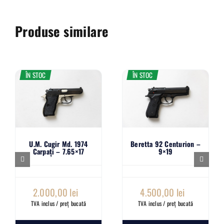
Produse similare
ÎN STOC
ÎN STOC
U.M. Cugir Md. 1974
Beretta 92 Centurion –
Carpați – 7.65×17
9×19
2.000,00
lei
4.500,00
lei
TVA inclus / preț bucată
TVA inclus / preț bucată