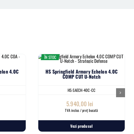
ÎN STOC
elon 4.0C
HS Springfield Armory Echelon 4.0C
COMP CUT U-Notch
HS-SAECH-40C-CC
5.940,00
lei
TVA inclus / preț bucată
Vezi produsul