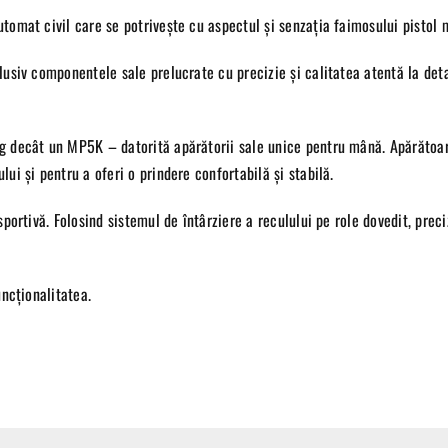
tomat civil care se potrivește cu aspectul și senzația faimosului pistol 
lusiv componentele sale prelucrate cu precizie și calitatea atentă la det
g decât un MP5K – datorită apărătorii sale unice pentru mână. Apărătoa
ui și pentru a oferi o prindere confortabilă și stabilă.
portivă. Folosind sistemul de întârziere a reculului pe role dovedit, preci
uncționalitatea.