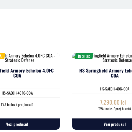
Ă
ÎN STOC
field Armory Echelon 4.0FC
HS Springfield Armory Ech
COA
COA
HS-SAECH-40C-COA
HS-SAECH-40FC-COA
7.290,00
lei
TVA inclus / preț bucată
TVA inclus / preț bucată
Vezi produsul
Vezi produsul