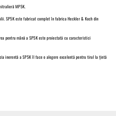
mitralieră MP5K.
alii. SP5K este fabricat complet în fabrica Heckler & Koch din
rea pentru mână a SP5K este proiectată cu caracteristici
zia inerentă a SP5K îl face o alegere excelentă pentru tirul la țintă