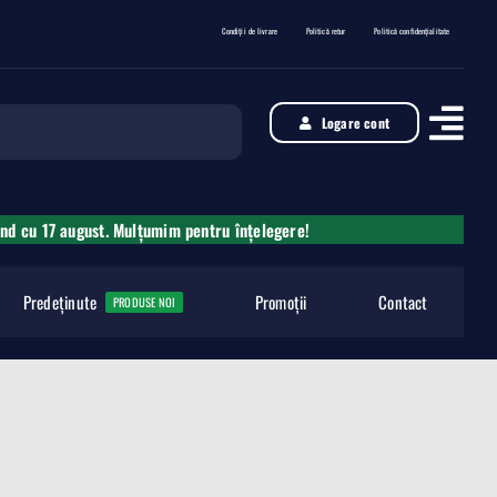
Condiții de livrare
Politică retur
Politică confidențialitate
Logare cont
ând cu 17 august. Mulțumim pentru înțelegere!
Predeținute
Promoții
Contact
PRODUSE NOI