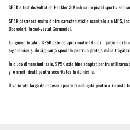
SP5K a fost dezvoltat de Heckler & Koch ca un pistol sportiv semiau
SP5K păstrează multe dintre caracteristicile esențiale ale MP5, inc
Oberndorf, în sud-vestul Germaniei.
Lungimea totală a SP5K este de aproximativ 14 inci – puțin mai lun
ergonomice și de siguranță speciale pentru a proteja mâna trăgătorul
În ciuda dimensiunii sale, SP5K este bine adaptat pentru utilizarea s
și o armă ideală pentru securitatea la domiciliu.
O varietate largă de accesorii poate fi adăugată pentru a-i crește f