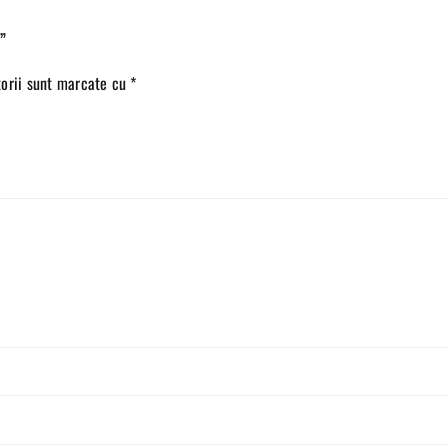
”
torii sunt marcate cu
*