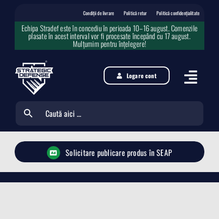
Skip
to
Condiții de livrare
Politică retur
Politică confidențialitate
content
Echipa Stradef este în concediu în perioada 10–16 august. Comenzile
plasate în acest interval vor fi procesate începând cu 17 august.
Mulțumim pentru înțelegere!
Logare cont
Solicitare publicare produs în SEAP