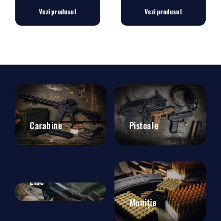
Vezi produsul
Vezi produsul
Carabine
Pistoale
Lise
Muniție