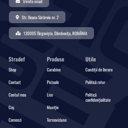
Trimite email
Str. Ileana Sărăroiu nr. 2
130005 Târgoviște, Dâmbovița, ROMÂNIA
Stradef
Produse
Utile
Shop
Carabine
Condiții de livrare
Contact
Pistoale
Politică retur
Contul meu
Lise
Politică
confidențialitate
Coș
Muniție
Comenzi
Termoviziune