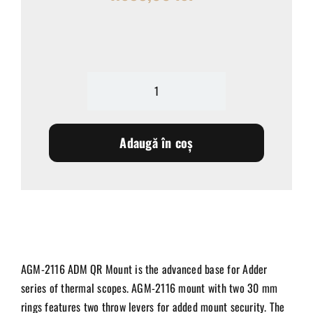
Cantitate
AGM-
2116
montură
Adaugă în coș
ADM
rapidă
cu
2
clapete
pentru
Adder
și
Horus
AGM-2116 ADM QR Mount is the advanced base for Adder
series of thermal scopes. AGM-2116 mount with two 30 mm
rings features two throw levers for added mount security. The