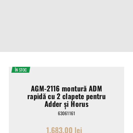
ÎN STOC
AGM-2116 montură ADM
rapidă cu 2 clapete pentru
Adder și Horus
63061161
1.683,00
lei