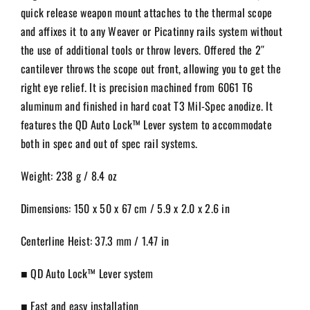
quick release weapon mount attaches to the thermal scope
and affixes it to any Weaver or Picatinny rails system without
the use of additional tools or throw levers. Offered the 2″
cantilever throws the scope out front, allowing you to get the
right eye relief. It is precision machined from 6061 T6
aluminum and finished in hard coat T3 Mil-Spec anodize. It
features the QD Auto Lock™ Lever system to accommodate
both in spec and out of spec rail systems.
Weight: 238 g / 8.4 oz
Dimensions: 150 x 50 x 67 cm / 5.9 x 2.0 x 2.6 in
Centerline Heist: 37.3 mm / 1.47 in
■ QD Auto Lock™ Lever system
■ Fast and easy installation