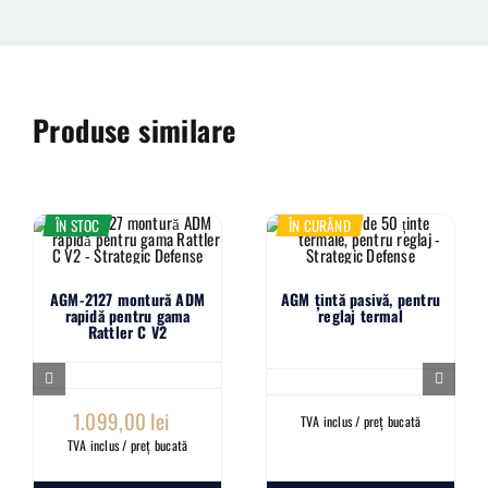
Produse similare
ÎN STOC
ÎN CURÂND
AGM-2127 montură ADM
AGM țintă pasivă, pentru
rapidă pentru gama
reglaj termal
Rattler C V2
1.099,00
lei
TVA inclus / preț bucată
TVA inclus / preț bucată