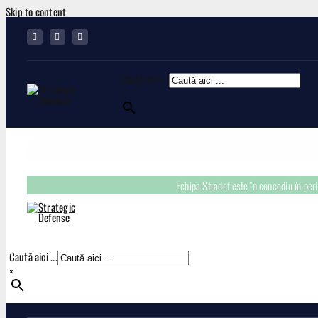
Skip to content
Caută aici ...
×
Echipa Stradef este în concediu în pe
Caută aici ...
×