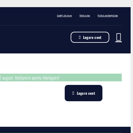
Condiții de livrare
Politică retur
Politică confidențialitate
Logare cont
Condiții de livrare
Politică retur
Politică confidențialitate
17 august. Mulțumim pentru înțelegere!
Logare cont