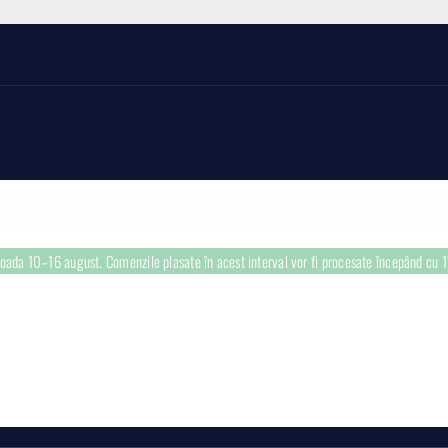
rioada 10–16 august. Comenzile plasate în acest interval vor fi procesate începând cu 