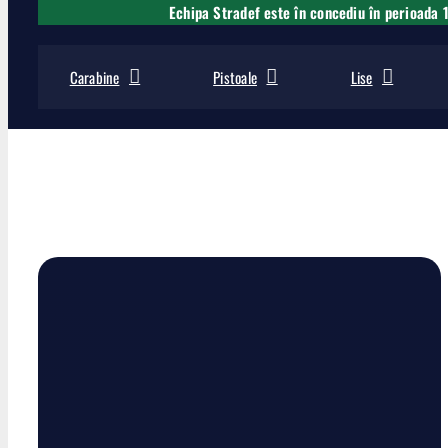
Echipa Stradef este în concediu în perioada 
Carabine
Pistoale
Lise