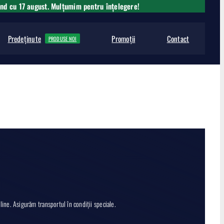
ând cu 17 august. Mulțumim pentru înțelegere!
Predeținute
Promoții
Contact
PRODUSE NOI
ne. Asigurăm transportul în condiții speciale.