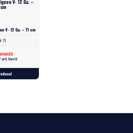
igeon V- 12 Ga. –
 cm
on V- 12 Ga. – 71 cm
V-71
comandă
/ preț bucată
rodusul