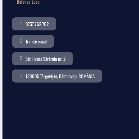
0757 762 762
Trimite email
Str. Ileana Sărăroiu nr. 2
130005 Târgoviște, Dâmbovița, ROMÂNIA