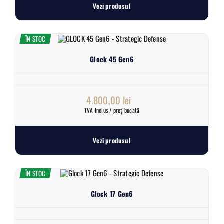
Vezi produsul
ÎN STOC
Glock 45 Gen6
4.800,00
lei
TVA inclus / preț bucată
Vezi produsul
ÎN STOC
Glock 17 Gen6