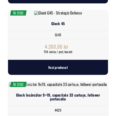
ÎN STOC
Glock 45
GL45
4.260,00
lei
TVA inclus / preț bucată
Vezi produsul
ÎN STOC
Glock încărcător 9×19, capacitate 33 cartușe, follower
portocaliu
4429