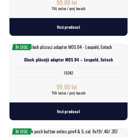
99,00
lei
TVA inclus / preț bucată
Vezi produsul
ÎN STOC
Glock plăcuță adaptor MOS 04 – Leupold, Eotech
70342
99,00
lei
TVA inclus / preț bucată
Vezi produsul
ÎN STOC