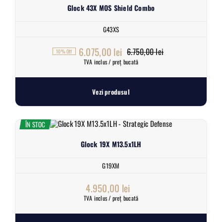
Glock 43X MOS Shield Combo
G43XS
6.075,00
lei
6.750,00
lei
10% Off
Prețul
Prețul
TVA inclus / preț bucată
inițial
curent
a
este:
Vezi produsul
fost:
6.075,00 lei.
6.750,00 lei.
ÎN STOC
Glock 19X M13.5x1LH
G19XM
4.950,00
lei
TVA inclus / preț bucată