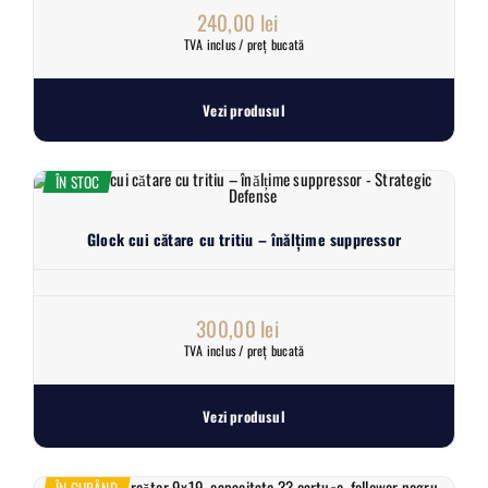
240,00
lei
TVA inclus / preț bucată
Vezi produsul
ÎN STOC
Glock cui cătare cu tritiu – înălțime suppressor
300,00
lei
TVA inclus / preț bucată
Vezi produsul
ÎN CURÂND