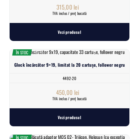
315,00
lei
TVA inclus / preț bucată
Vezi produsul
ÎN STOC
Glock încărcător 9×19, limitat la 20 cartușe, follower negru
4492-20
450,00
lei
TVA inclus / preț bucată
Vezi produsul
ÎN STOC