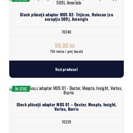
Glock plăcuță adaptor MOS 02- Trijicon, Holosun (cu
excepția 509), Ameriglo
70340
99,00
lei
TVA inclus / preț bucată
Vezi produsul
ÎN STOC
Glock plăcuță adaptor MOS 01 – Docter, Meopta, Insight,
Vortex, Burris
70329