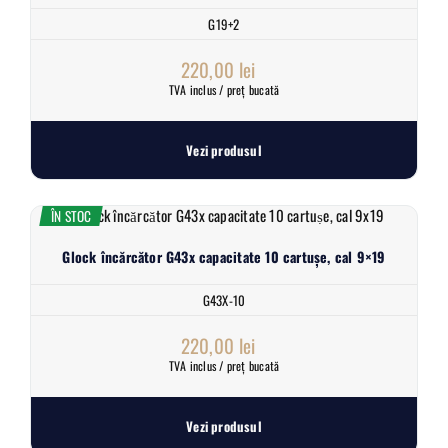
G19+2
220,00
lei
TVA inclus / preț bucată
Vezi produsul
ÎN STOC
Glock încărcător G43x capacitate 10 cartușe, cal 9×19
G43X-10
220,00
lei
TVA inclus / preț bucată
Vezi produsul