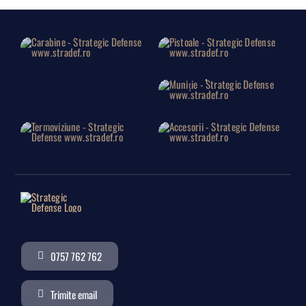
Carabine
Pistoale
Lise
Muniție
Termoviziune
Accesorii
0757 762 762
Trimite email