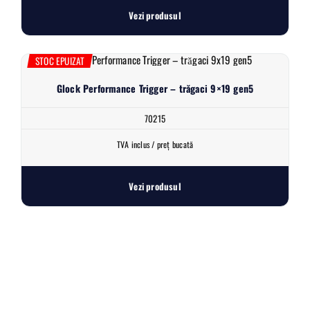
Vezi produsul
STOC EPUIZAT
Glock Performance Trigger – trăgaci 9×19 gen5
70215
TVA inclus / preț bucată
Vezi produsul