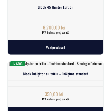
Glock 45 Hunter Edition
6.200,00
lei
TVA inclus / preț bucată
Vezi produsul
ÎN STOC
Glock înălțător cu tritiu – înălțime standard
350,00
lei
TVA inclus / preț bucată