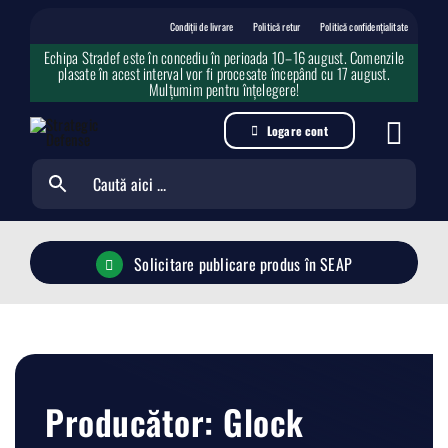
Skip
to
Condiții de livrare
Politică retur
Politică confidențialitate
content
Echipa Stradef este în concediu în perioada 10–16 august. Comenzile
plasate în acest interval vor fi procesate începând cu 17 august.
Mulțumim pentru înțelegere!
Logare cont
Solicitare publicare produs în SEAP
Producător: Glock