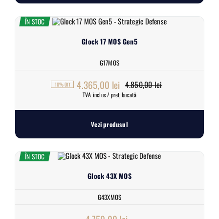
ÎN STOC
Glock 17 MOS Gen5
G17MOS
4.365,00
lei
4.850,00
lei
10% Off
Prețul
Prețul
TVA inclus / preț bucată
inițial
curent
a
este:
Vezi produsul
fost:
4.365,00 lei.
4.850,00 lei.
ÎN STOC
Glock 43X MOS
G43XMOS