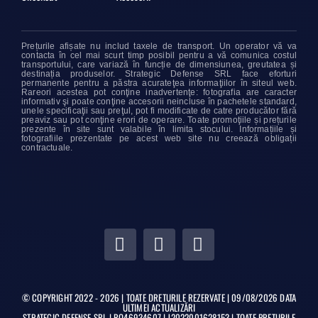
Prețurile afișate nu includ taxele de transport. Un operator vă va
contacta în cel mai scurt timp posibil pentru a vă comunica costul
transportului, care variază în funcție de dimensiunea, greutatea și
destinația produselor. Strategic Defense SRL face eforturi
permanente pentru a păstra acurateţea informaţiilor în siteul web.
Rareori acestea pot conţine inadvertenţe: fotografia are caracter
informativ şi poate conţine accesorii neincluse în pachetele standard,
unele specificaţii sau preţul, pot fi modificate de catre producător fără
preaviz sau pot conţine erori de operare. Toate promoţiile și prețurile
prezente în site sunt valabile în limita stocului. Informațiile și
fotografiile prezentate pe acest web site nu creează obligații
contractuale.
© COPYRIGHT 2022 - 2026 | TOATE DRETURILE REZERVATE | 09/08/2026 DATA
ULTIMEI ACTUALIZĂRI
STRATEGIC DEFENSE SRL | RO46934607 | J2022001628153 | TOATE PREȚURILE