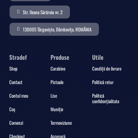
Str. Ileana Sărăroiu nr. 2
130005 Târgoviște, Dâmbovița, ROMÂNIA
Stradef
Produse
Utile
Shop
Carabine
Condiții de livrare
Contact
Pistoale
Politică retur
Contul meu
Lise
Politică
confidențialitate
Coș
Muniție
Comenzi
Termoviziune
Checkout
Accesorii