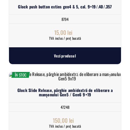
Glock push button extins gen4 & 5, cal. 9×19/.40/.357
8794
15,00
lei
TVA inclus / preț bucată
Vezi produsul
ÎN STOC
Glock Slide Release, pârghie ambidextră de eliberare a
manșonului Gen5 / Gen6 9×19
47248
150,00
lei
TVA inclus / preț bucată