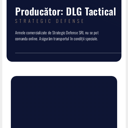
Muniție
Producător: DLG Tactical
Termoviziune
STRATEGIC DEFENSE
Armele comercializate de Strategic Defense SRL nu se pot
Accesorii
comanda online. Asigurăm transportul în condiții speciale.
Predeținute
PRODUSE NOI
Promoții
Contact