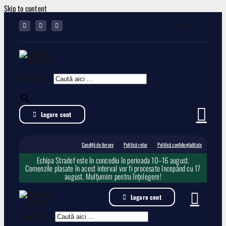
Skip to content
Toggle Navigation
Condiții de livrare
Caută aici ...
Politică retur
×
Logare cont
Politică confidențialitate
Condiții de livrare
Politică retur
Politică confidențialitate
Echipa Stradef este în concediu în perioada 10–16 august.
Comenzile plasate în acest interval vor fi procesate începând cu 17
august. Mulțumim pentru înțelegere!
Logare cont
Caută aici ...