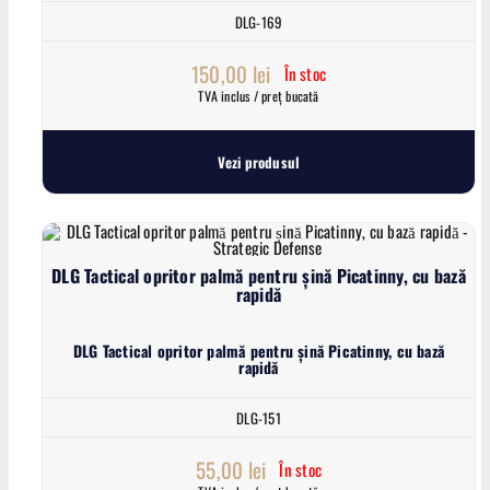
DLG-169
150,00
lei
În stoc
TVA inclus / preț bucată
Vezi produsul
DLG Tactical opritor palmă pentru șină Picatinny, cu bază
rapidă
DLG Tactical opritor palmă pentru șină Picatinny, cu bază
rapidă
DLG-151
55,00
lei
În stoc