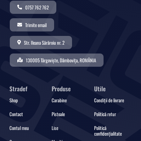
0757 762 762
Trimite email
Str. Ileana Sărăroiu nr. 2
130005 Târgoviște, Dâmbovița, ROMÂNIA
Stradef
Produse
Utile
Shop
Carabine
Condiții de livrare
Contact
Pistoale
Politică retur
Contul meu
Lise
Politică
confidențialitate