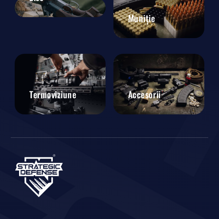
Muniție
Termoviziune
Accesorii