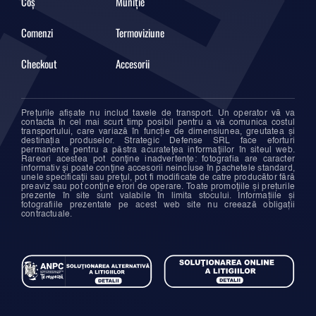
Coș
Muniție
Comenzi
Termoviziune
Checkout
Accesorii
Prețurile afișate nu includ taxele de transport. Un operator vă va
contacta în cel mai scurt timp posibil pentru a vă comunica costul
transportului, care variază în funcție de dimensiunea, greutatea și
destinația produselor. Strategic Defense SRL face eforturi
permanente pentru a păstra acurateţea informaţiilor în siteul web.
Rareori acestea pot conţine inadvertenţe: fotografia are caracter
informativ şi poate conţine accesorii neincluse în pachetele standard,
unele specificaţii sau preţul, pot fi modificate de catre producător fără
preaviz sau pot conţine erori de operare. Toate promoţiile și prețurile
prezente în site sunt valabile în limita stocului. Informațiile și
fotografiile prezentate pe acest web site nu creează obligații
contractuale.