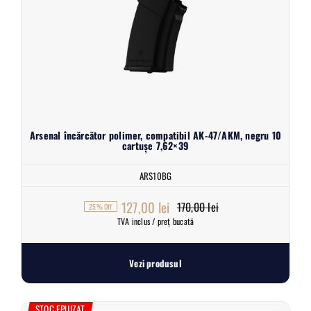
Arsenal încărcător polimer, compatibil AK-47/AKM, negru 10
cartușe 7,62×39
ARS10BG
127,00
lei
170,00
lei
25% Off
Prețul
Prețul
TVA inclus / preț bucată
inițial
curent
a
este:
Vezi produsul
fost:
127,00 lei.
170,00 lei.
STOC EPUIZAT