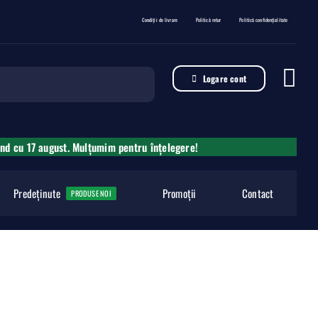
Condiții de livrare
Politică retur
Politică confidențialitate
Logare cont
ând cu 17 august. Mulțumim pentru înțelegere!
Predeținute
Promoții
Contact
PRODUSE NOI