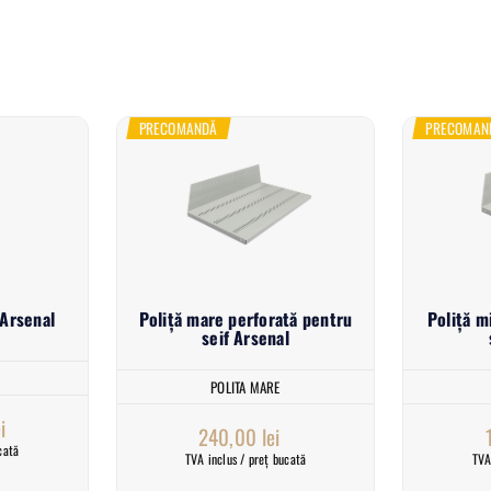
PRECOMANDĂ
PRECOMAN
 Arsenal
Poliță mare perforată pentru
Poliță m
seif Arsenal
POLITA MARE
i
240,00
lei
cată
TVA inclus / preț bucată
TVA