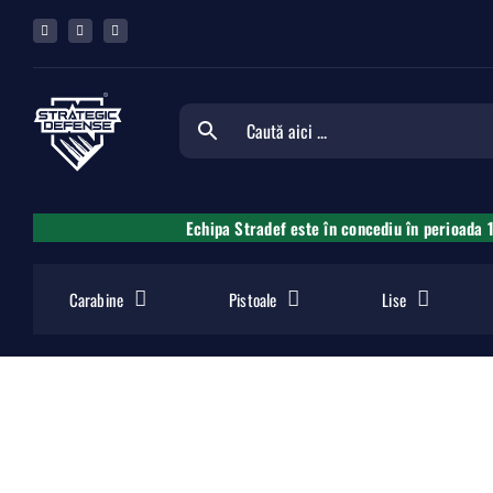
Skip
to
content
Echipa Stradef este în concediu în perioada 
Carabine
Pistoale
Lise