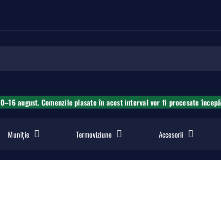
10–16 august. Comenzile plasate în acest interval vor fi procesate încep
Muniție
Termoviziune
Accesorii