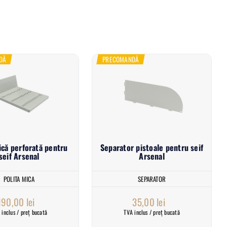
DĂ
PRECOMANDĂ
ică perforată pentru
Separator pistoale pentru seif
seif Arsenal
Arsenal
POLITA MICA
SEPARATOR
190,00
lei
35,00
lei
 inclus / preț bucată
TVA inclus / preț bucată