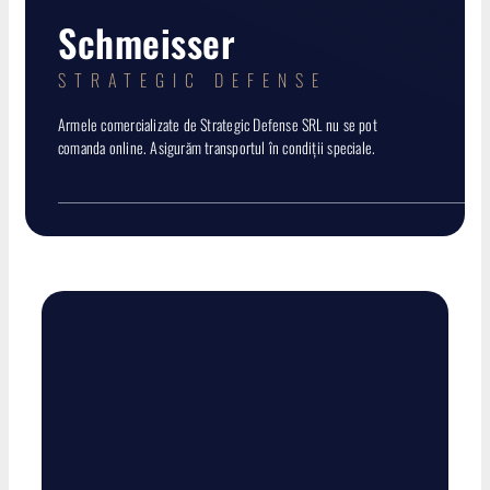
Muniție
Schmeisser
Termoviziune
STRATEGIC DEFENSE
Armele comercializate de Strategic Defense SRL nu se pot
Accesorii
comanda online. Asigurăm transportul în condiții speciale.
Predeținute
PRODUSE NOI
Promoții
Contact