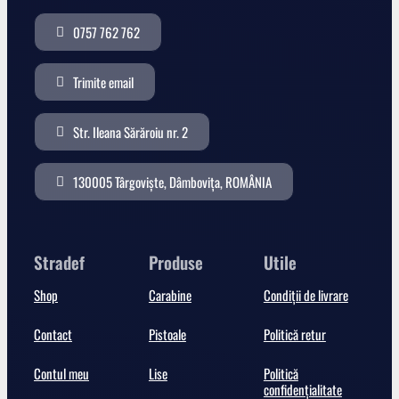
0757 762 762
Trimite email
Str. Ileana Sărăroiu nr. 2
130005 Târgoviște, Dâmbovița, ROMÂNIA
Stradef
Produse
Utile
Shop
Carabine
Condiții de livrare
Contact
Pistoale
Politică retur
Contul meu
Lise
Politică
confidențialitate