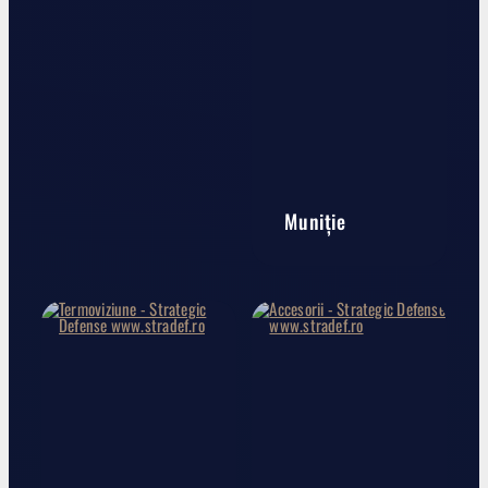
Muniție