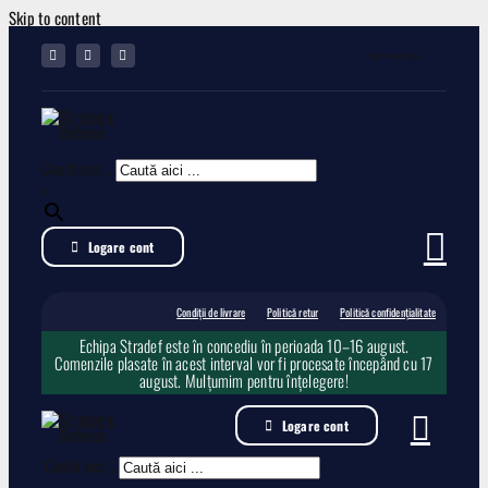
Skip to content
Toggle Navigation
Condiții de livrare
Caută aici ...
Politică retur
×
Logare cont
Politică confidențialitate
Condiții de livrare
Politică retur
Politică confidențialitate
Echipa Stradef este în concediu în perioada 10–16 august.
Comenzile plasate în acest interval vor fi procesate începând cu 17
august. Mulțumim pentru înțelegere!
Logare cont
Caută aici ...