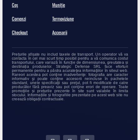
Coș
Muniție
Comenzi
Termoviziune
Checkout
Accesorii
Prețurile afișate nu includ taxele de transport. Un operator vă va
contacta în cel mai scurt timp posibil pentru a vă comunica costul
transportului, care variază în funcție de dimensiunea, greutatea și
destinația produselor. Strategic Defense SRL face eforturi
permanente pentru a păstra acurateţea informaţiilor în siteul web.
Rareori acestea pot conţine inadvertenţe: fotografia are caracter
informativ şi poate conţine accesorii neincluse în pachetele
standard, unele specificaţii sau preţul, pot fi modificate de catre
producător fără preaviz sau pot conţine erori de operare. Toate
promoţiile și prețurile prezente în site sunt valabile în limita
stocului. Informațiile și fotografiile prezentate pe acest web site nu
creează obligații contractuale.