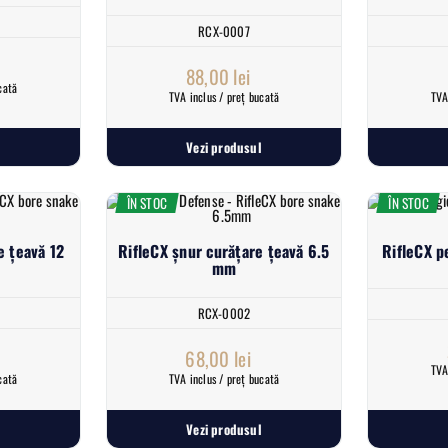
RCX-0007
88,00
lei
cată
TVA inclus / preț bucată
TVA
Vezi produsul
ÎN STOC
ÎN STOC
e țeavă 12
RifleCX șnur curățare țeavă 6.5
RifleCX p
mm
RCX-0002
68,00
lei
TVA
cată
TVA inclus / preț bucată
Vezi produsul