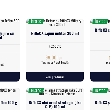
ÎN STOC
ÎN STOC
RifleCX 
rijire cu
RifleCX săpun militar 300 ml
ml
RCX-0015
99,00
lei
TVA inclus / preț bucată
TVA
cată
Vezi produsul
ÎN STOC
ÎN STOC
eflon 100 g
RifleCX ulei armă strategic (aka
RifleCX 
CLP) 100 ml