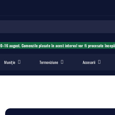
10–16 august. Comenzile plasate în acest interval vor fi procesate încep
Muniție
Termoviziune
Accesorii