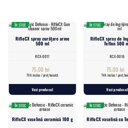
ÎN STOC
ÎN STOC
RifleCX spray curățare arme
RifleCX spray de îng
500 ml
Teflon 500 
RCX-0017
RCX-0016
75,00
lei
75,00
lei
TVA inclus / preț bucată
TVA inclus / preț bu
Vezi produsul
Vezi produsul
ÎN STOC
ÎN STOC
RifleCX vaselină ceramică 100 g
RifleCX vaselină cu T