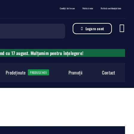
Condiții de livrare
Politică retur
Politică confidențialitate
Logare cont
ând cu 17 august. Mulțumim pentru înțelegere!
Predeținute
Promoții
Contact
PRODUSE NOI