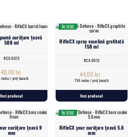
ÎN STOC
spumă curățare țeavă
RifleCX spray vaselină grafitată
500 ml
150 ml
RCX-0013
RCX-0012
140,00
lei
44,00
lei
 inclus / preț bucată
TVA inclus / preț bucată
Vezi produsul
Vezi produsul
ÎN STOC
șnur curățare țeavă 9
RifleCX șnur curățare țeavă 5.6
mm
mm