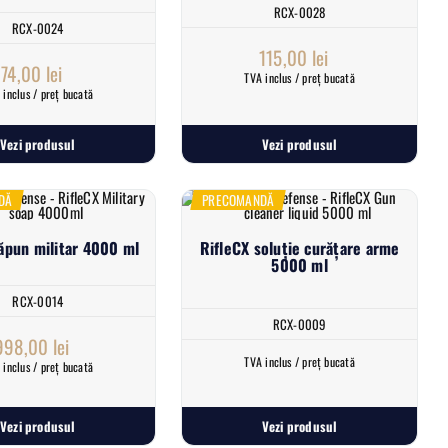
RCX-0028
RCX-0024
115,00
lei
74,00
lei
TVA inclus / preț bucată
 inclus / preț bucată
Vezi produsul
Vezi produsul
DĂ
PRECOMANDĂ
ăpun militar 4000 ml
RifleCX soluție curățare arme
5000 ml
RCX-0014
RCX-0009
998,00
lei
TVA inclus / preț bucată
 inclus / preț bucată
Vezi produsul
Vezi produsul