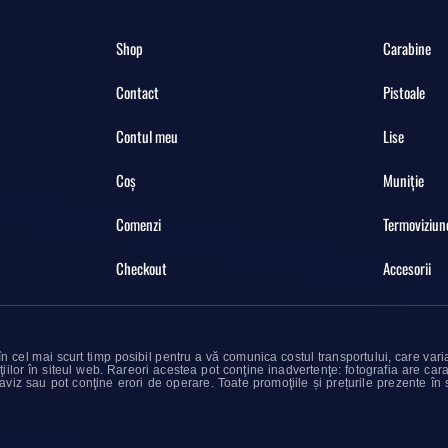
Shop
Carabine
Contact
Pistoale
Contul meu
Lise
Coș
Muniție
Comenzi
Termoviziun
Checkout
Accesorii
în cel mai scurt timp posibil pentru a vă comunica costul transportului, care var
lor în siteul web. Rareori acestea pot conţine inadvertenţe: fotografia are cara
aviz sau pot conţine erori de operare. Toate promoţiile și prețurile prezente în sit