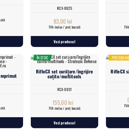
RCX-0025
83,00
lei
cată
TVA inclus / preț bucată
TVA
Vezi produsul
ÎN STOC
PRECOMAN
RifleCX set curățare/îngrijire
RifleCX s
comprimat
cuțite/multitools
RCX-0031
155,00
lei
TVA
cată
TVA inclus / preț bucată
Vezi produsul