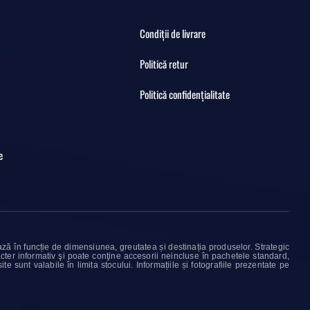
Condiții de livrare
Politică retur
Politică confidențialitate
e
iază în funcție de dimensiunea, greutatea și destinația produselor. Strategic
cter informativ şi poate conţine accesorii neincluse în pachetele standard,
e sunt valabile în limita stocului. Informațiile și fotografiile prezentate pe