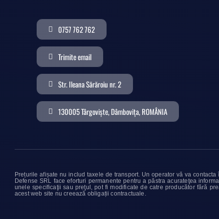
0757 762 762
Trimite email
Str. Ileana Sărăroiu nr. 2
130005 Târgoviște, Dâmbovița, ROMÂNIA
Prețurile afișate nu includ taxele de transport. Un operator vă va contacta 
Defense SRL face eforturi permanente pentru a păstra acurateţea informaţii
unele specificaţii sau preţul, pot fi modificate de catre producător fără pre
acest web site nu creează obligații contractuale.