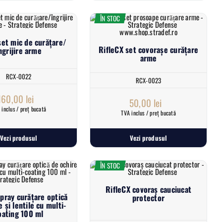
ÎN STOC
set mic de curățare/
RifleCX set covorașe curățare
ngrijire arme
arme
RCX-0022
RCX-0023
160,00
lei
50,00
lei
 inclus / preț bucată
TVA inclus / preț bucată
Vezi produsul
Vezi produsul
ÎN STOC
RifleCX covoraș cauciucat
spray curățare optică
protector
 și lentile cu multi-
oating 100 ml