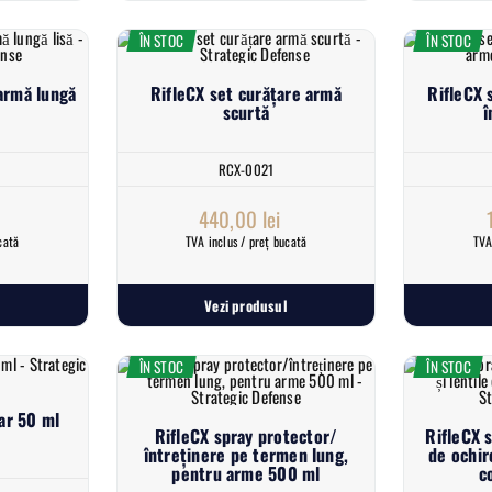
ÎN STOC
ÎN STOC
 armă lungă
RifleCX set curățare armă
RifleCX 
scurtă
î
RCX-0021
440,00
lei
cată
TVA inclus / preț bucată
TVA
Vezi produsul
ÎN STOC
ÎN STOC
ar 50 ml
RifleCX spray protector/
RifleCX 
întreținere pe termen lung,
de ochire
pentru arme 500 ml
c