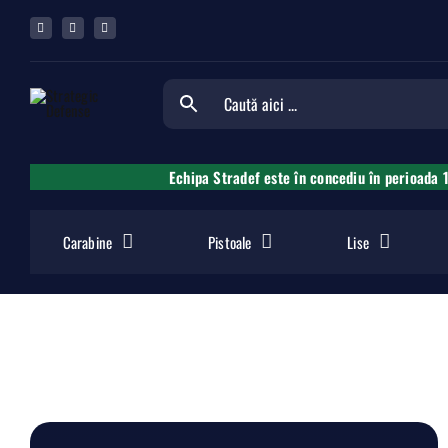
Skip
to
content
Echipa Stradef este în concediu în perioada 
Carabine
Pistoale
Lise