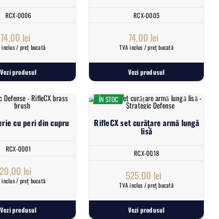
RCX-0006
RCX-0005
74,00
lei
74,00
lei
 inclus / preț bucată
TVA inclus / preț bucată
Vezi produsul
Vezi produsul
ÎN STOC
erie cu peri din cupru
RifleCX set curățare armă lungă
lisă
RCX-0001
RCX-0018
20,00
lei
525,00
lei
 inclus / preț bucată
TVA inclus / preț bucată
Vezi produsul
Vezi produsul