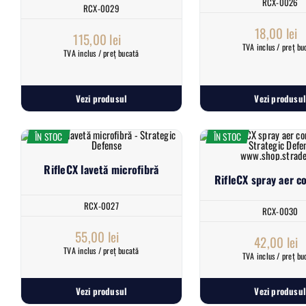
RCX-0026
RCX-0029
18,00
lei
115,00
lei
TVA inclus / preț bu
TVA inclus / preț bucată
Vezi produsul
Vezi produsul
ÎN STOC
ÎN STOC
RifleCX lavetă microfibră
RifleCX spray aer 
RCX-0027
RCX-0030
55,00
lei
42,00
lei
TVA inclus / preț bucată
TVA inclus / preț bu
Vezi produsul
Vezi produsul