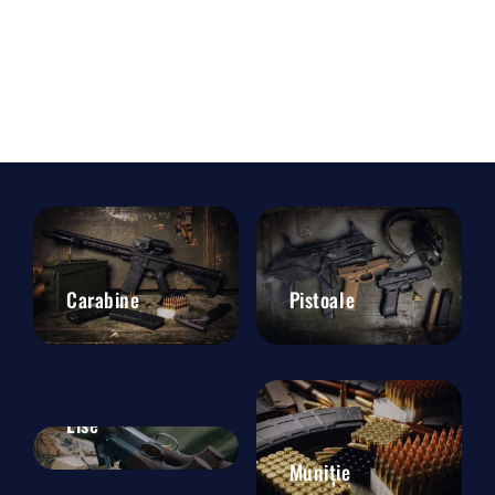
Carabine
Pistoale
Lise
Muniție