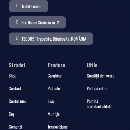
Trimite email
Str. Ileana Sărăroiu nr. 2
130005 Târgoviște, Dâmbovița, ROMÂNIA
Stradef
Produse
Utile
Shop
Carabine
Condiții de livrare
Contact
Pistoale
Politică retur
Contul meu
Lise
Politică
confidențialitate
Coș
Muniție
Comenzi
Termoviziune