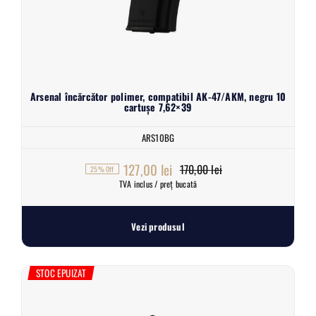
Arsenal încărcător polimer, compatibil AK-47/AKM, negru 10
cartușe 7,62×39
ARS10BG
127,00
lei
170,00
lei
25% Off
Prețul
Prețul
TVA inclus / preț bucată
inițial
curent
a
este:
Vezi produsul
fost:
127,00 lei.
170,00 lei.
STOC EPUIZAT