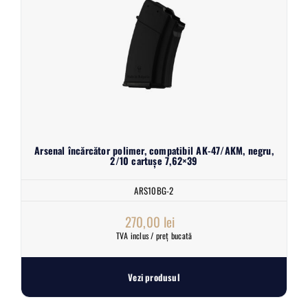
Arsenal încărcător polimer, compatibil AK-47/AKM, negru,
2/10 cartușe 7,62×39
ARS10BG-2
270,00
lei
TVA inclus / preț bucată
Vezi produsul